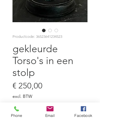
Productcode: 36523641234523
gekleurde
Torso's in een
stolp
Prijs
€ 250,00
excl. BTW
Aantal
*
Phone
Email
Facebook